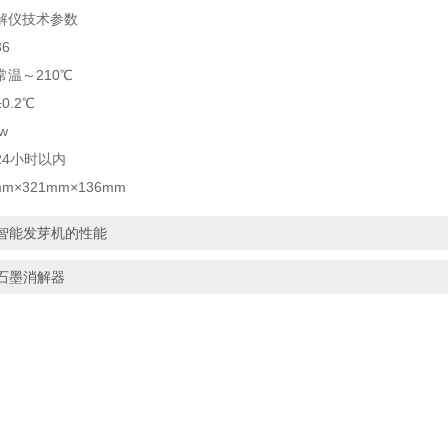
解仪技术参数
6
温～210℃
0.2℃
w
24小时以内
m×321mm×136mm
智能发芽机的性能
石墨消解器