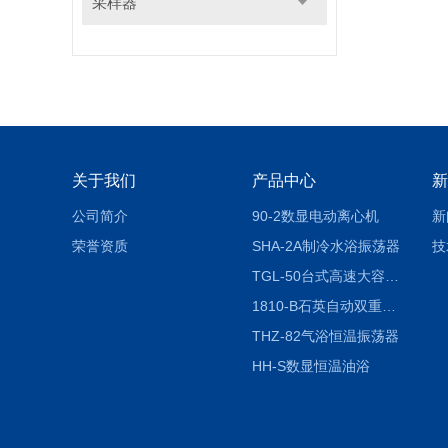
采样器
关于我们
产品中心
新
公司简介
90-2数显电动离心机
新
荣誉资质
SHA-2A制冷水浴振荡器
技
TGL-50台式高速大容量离心机
1810-B石英自动双重纯水蒸馏水器
THZ-82气浴恒温振荡器
HH-S数显恒温油浴