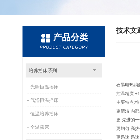
技术文
产品分类
PRODUCT CATEGORY
培养摇床系列
石墨电热消
光照恒温摇床
控温精度:±1.
气浴恒温摇床
主要特点:符合欧
更清洁:内
恒温培养摇床
更:先进的
全温摇床
更均匀:高热
更迅速:迅