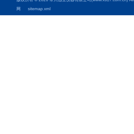
网
sitemap.xml