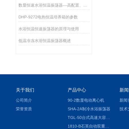
数显恒速水浴恒温振荡器---高配置、高精度
DHP-9272电热恒温培养箱的参数
水浴恒温恒速振荡器的原理与使用
低温冷冻水浴恒温振荡器概述
关于我们
产品中心
新闻
公司简介
90-2数显电动离心机
新闻
荣誉资质
SHA-2A制冷水浴振荡器
技术
TGL-50台式高速大容量离心机
1810-B石英自动双重纯水蒸馏水器