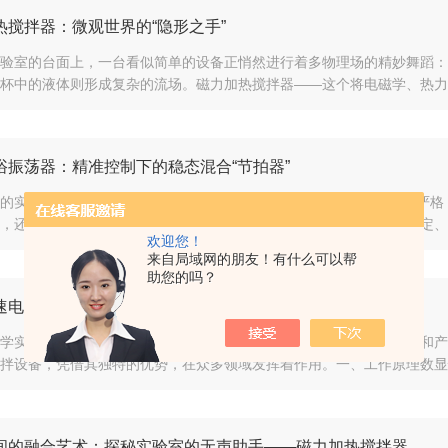
热搅拌器：微观世界的“隐形之手”
验室的台面上，一台看似简单的设备正悄然进行着多物理场的精妙舞蹈：
杯中的液体则形成复杂的流场。磁力加热搅拌器——这个将电磁学、热力学
浴振荡器：精准控制下的稳态混合“节拍器”
的实验流程与工业生产中，有时对混合运动轨迹的“形式”要求不那么严格，
，还是化工行业中的恒温反应萃取，都需要一个能够在长时间内以恒定、可
欢迎您！
来自局域网的朋友！有什么可以帮
助您的吗？
速电动搅拌器定期维护保养不可少
学实验和工业生产中，精确控制搅拌过程对于保证实验结果的准确性和产
拌设备，凭借其独特的优势，在众多领域发挥着作用。一、工作原理数显恒
间的融合艺术：探秘实验室的无声助手——磁力加热搅拌器