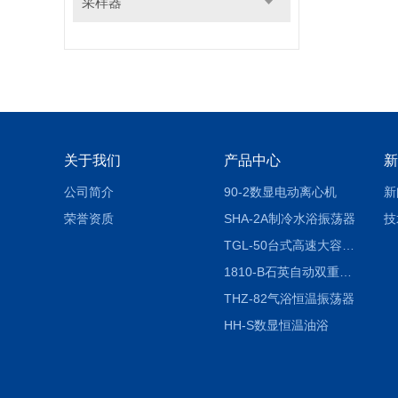
采样器
关于我们
产品中心
新
公司简介
90-2数显电动离心机
新
荣誉资质
SHA-2A制冷水浴振荡器
技
TGL-50台式高速大容量离心机
1810-B石英自动双重纯水蒸馏水器
THZ-82气浴恒温振荡器
HH-S数显恒温油浴