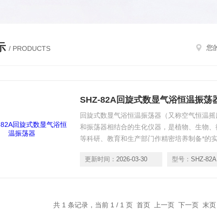
示
您
/ PRODUCTS
SHZ-82A回旋式数显气浴恒温振荡
回旋式数显气浴恒温振荡器（又称空气恒温摇
和振荡器相结合的生化仪器，是植物、生物、
等科研、教育和生产部门作精密培养制备*的
确数字显示。②开设有补氧孔，恒温工作腔补
更新时间：
2026-03-30
型号：
SHZ-82A
弹簧试瓶架特别适合作多种对比试验的生物样
数字显示，运转平稳，操作简便安全。
共 1 条记录，当前 1 / 1 页 首页 上一页 下一页 末