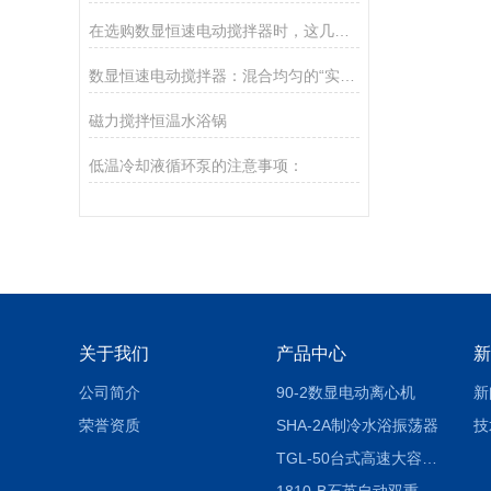
在选购数显恒速电动搅拌器时，这几点可千万别忽略了
数显恒速电动搅拌器：混合均匀的“实验室调和师”
磁力搅拌恒温水浴锅
低温冷却液循环泵的注意事项：
关于我们
产品中心
新
公司简介
90-2数显电动离心机
新
荣誉资质
SHA-2A制冷水浴振荡器
技
TGL-50台式高速大容量离心机