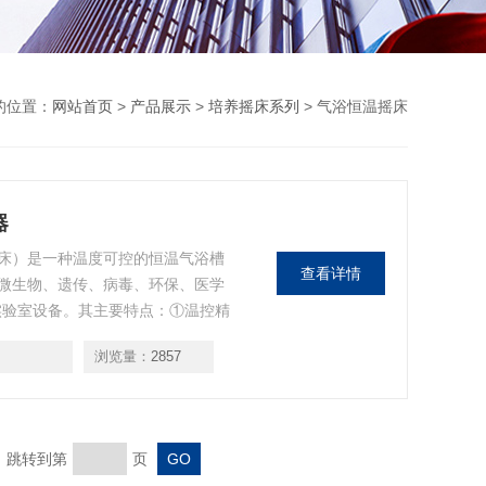
的位置：
网站首页
>
产品展示
>
培养摇床系列
> 气浴恒温摇床
器
床）是一种温度可控的恒温气浴槽
查看详情
微生物、遗传、病毒、环保、医学
实验室设备。其主要特点：①温控精
氧充分。③设有机械定时。④万能
浏览量：
2857
品的培养制备。⑤无级调速，转速
页 跳转到第
页