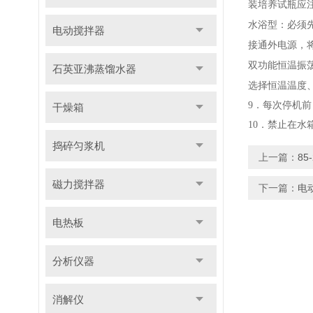
装培养试瓶应
水浴型：必须
电动搅拌器
接通外电源，
双功能恒温振
石英亚沸蒸馏水器
选择恒温温度
9
．每次停机前
干燥箱
10
．禁止在水
捣碎匀浆机
上一篇：
8
磁力搅拌器
下一篇：
电
电热板
分析仪器
消解仪