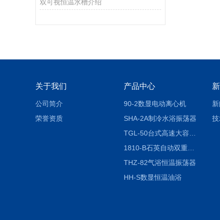
双可视恒温水槽介绍
关于我们
产品中心
新
公司简介
90-2数显电动离心机
新
荣誉资质
SHA-2A制冷水浴振荡器
技
TGL-50台式高速大容量离心机
1810-B石英自动双重纯水蒸馏水器
THZ-82气浴恒温振荡器
HH-S数显恒温油浴