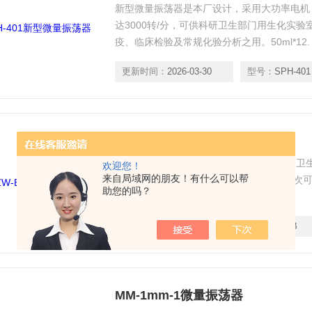
新型微量振荡器是本厂设计，采用大功率电机
达3000转/分，可供科研卫生部门用生化实
疫、临床检验及常规化验分析之用。50ml*12. 5
更新时间：
2026-03-30
型号：
SPH-401
ZW-B青霉素振荡器
青霉素振荡器用途: 已广泛普及于各医院、卫
欢迎您！
来自局域网的朋友！有什么可以帮
稀释之用 主要做青霉素混合均匀之用，每次可
助您的吗？
更新时间：
2026-03-30
型号：
ZW-B
MM-1mm-1微量振荡器