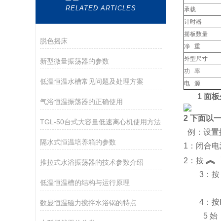
RELATED ARTICLES
承载
计时器
摇板数量
脱色摇床
净 重
外型尺寸
新型微量振荡器的参数
功 率
低温恒温水槽常见问题及处理方案
电 源
1
面板
气浴恒温振荡器的正确使用
2
下面以
TGL-50台式大容量低速离心机使用方法
例：设置
隔水式恒温培养箱的参数
1
：闭合电
︽
2
：按
推拉式水浴振荡器的技术参数介绍
3
：按
低温恒温槽的结构与运行原理
4
：按
数显恒温磁力搅拌水浴锅的特点
5
始