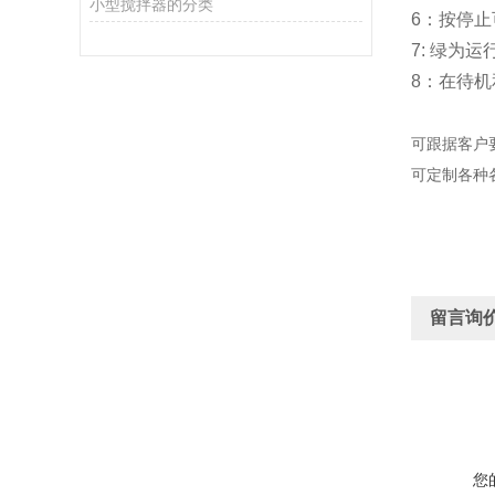
小型搅拌器的分类
6
：按停止
7:
绿为运
8
：在待机
可跟据客户
可定制各种
留言询
您