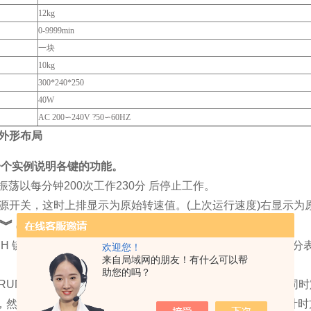
12kg
0-9999min
一块
10kg
300*240*250
40W
AC 200∽240V ?50∽60HZ
外形布局
一个实例说明各键的功能。
振荡以每分钟
200
次工作
230
分
后停止工作。
源开关，这时上排显示为原始转速值。
(
上次运行速度
)
右显示为
 ︾
(
速度快慢
)
键设定转速到
200
。
H
键设时间加。按
M
键设时间减
，定时分钟为
30
。（设定
0
分
欢迎您！
来自局域网的朋友！有什么可以帮
助您的吗？
RUN (
启动
)
键启动，机器即可缓缓启动直到
200
转／分钟，同时
，然后稳定运行
30
分后停止并报警
10
秒提示。（定时采用倒计时