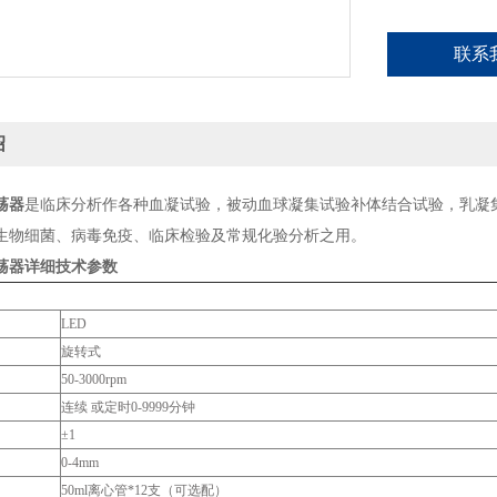
联系
绍
荡器
是临床分析作各种血凝试验，被动血球凝集试验补体结合试验，乳凝
生物细菌、病毒免疫、临床检验及常规化验分析之用。
荡器
详细技术参数
LED
旋转式
50-3000rpm
连续 或定时0-9999分钟
±1
0-4mm
50ml离心管*12支（可选配）