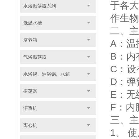
于各大
水浴振荡器系列
作生物
低温水槽
二、主
培养箱
A：温
B：内
气浴振荡器
C：设
水浴锅、油浴锅、水箱
D：弹
振荡器
E：无
F：内
溶浆机
三、主
离心机
1、 使