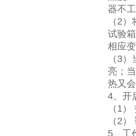
器不
（2）
试验箱
相应
（3）
亮；当
热又
4、开
（1）
（2）
5、工