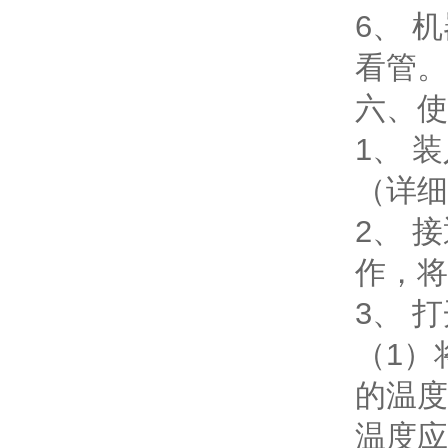
6、 
看管
六、使
1、 
（详细
2、 
作，将
3、 
（1）
的温度
温度应