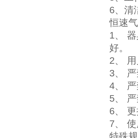
6、
恒速气
1、 
好。
2、 
3、 
4、 
5、 
6、 
7、 
特殊规