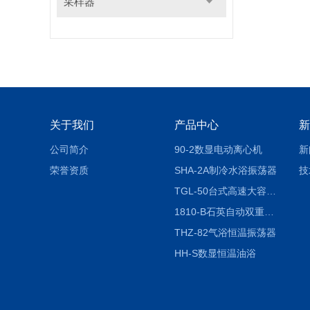
采样器
关于我们
产品中心
新
公司简介
90-2数显电动离心机
新
荣誉资质
SHA-2A制冷水浴振荡器
技
TGL-50台式高速大容量离心机
1810-B石英自动双重纯水蒸馏水器
THZ-82气浴恒温振荡器
HH-S数显恒温油浴