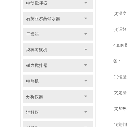
电动搅拌器
(3)温度
石英亚沸蒸馏水器
(4)调好
干燥箱
4.如何提
捣碎匀浆机
答：
磁力搅拌器
(1)恒温
电热板
(2)定温
分析仪器
(3)加热
消解仪
4)搅拌器