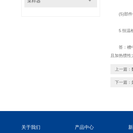
采样器
(5)部件
5.恒温槽
答：槽中水
且加热惯性
上一篇：
下一篇：
关于我们
产品中心
新