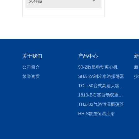
采样器
关于我们
产品中心
新
公司简介
90-2数显电动离心机
新
荣誉资质
SHA-2A制冷水浴振荡器
技
TGL-50台式高速大容量离心机
1810-B石英自动双重纯水蒸馏水器
THZ-82气浴恒温振荡器
HH-S数显恒温油浴