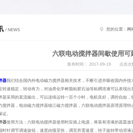
讯
您的位置：
网
/ NEWS
六联电动搅拌器间歇使用可
发布时间： 2017-09-19 点击次数
拌器
我们结合国内外电动磁力搅拌器相关技术，不断引进并吸收国内外技
证转速稳定，转动有力，对油类化学树脂粘胶石油等粘稠溶液可以表现出
拌器采用的直流输出，可以连续运转一百个小时，电机良好，调控自如，
力搅拌器，电动磁力搅拌器镇江磁力搅拌器，六联电动搅拌器原理原理特
保证。
拌器
使用方法：六联电动搅拌器使用时应插上电源，将装有溶液的器皿放
顺时针调节调速旋钮，速度由慢至快，调至所需速度，转子旋转带动溶液