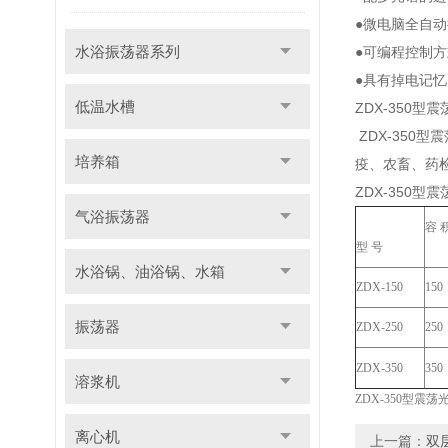
●微电脑全自
水浴振荡器系列
●可编程控制
●具有掉电记
低温水槽
ZDX-350
ZDX-35
培养箱
疫、农畜、药
ZDX-350型
气浴振荡器
容
型
号
水浴锅、油浴锅、水箱
ZDX-150
150
振荡器
ZDX-250
250
ZDX-350
350
溶浆机
ZDX-350
型震荡
离心机
上一篇：
双