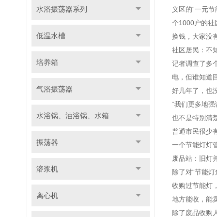
水浴振荡器系列
义区的“一元
个1000户
低温水槽
换钱，大家没
社区居民：不
培养箱
记者调查了多
电，但谁知道
气浴振荡器
好几年了，也
“我们更多地
水浴锅、油浴锅、水箱
也不是特别清
普通市民很少
振荡器
一个节能灯灯管
废品站：旧灯
溶浆机
除了对“节能
收购过节能灯
离心机
地方能收，能
除了废品收购