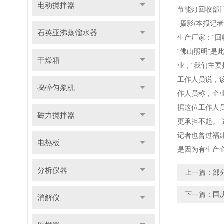
电动搅拌器
节能灯回收部
-摄影/本报记
石英亚沸蒸馏水器
生产厂家：“回
“佛山照明”是
干燥箱
业，“我们主要
工作人员说，
捣碎匀浆机
作人员称，企
据这位工作人
磁力搅拌器
更承担不起。
记者也曾过福
电热板
是因为有生产
分析仪器
上一篇：
部
下一篇：
国
消解仪