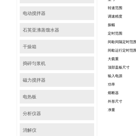
转速范围
电动搅拌器
调速精度
振幅
石英亚沸蒸馏水器
定时范围
间歇间隔定时范
干燥箱
间歇运行定时范
大载重
捣碎匀浆机
顶部盖板尺寸
输入电源
磁力搅拌器
功率
熔断器
电热板
外形尺寸
净重
分析仪器
消解仪