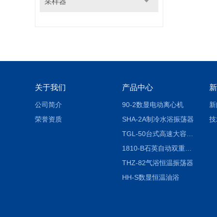
采样器
关于我们
产品中心
新
公司简介
90-2数显电动离心机
新
荣誉资质
SHA-2A制冷水浴振荡器
技
TGL-50台式高速大容量离心机
1810-B石英自动双重纯水蒸馏水器
THZ-82气浴恒温振荡器
HH-S数显恒温油浴