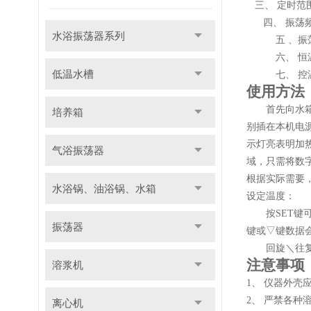
三、 定时范
四、 振荡频
水浴振荡器系列
五 、振
六、 
低温水槽
七、 控
使用方法
首先向水
培养箱
别插在本机电
示灯亮表明加
气浴振荡器
域，只需将数
根据实际需要
水浴锅、油浴锅、水箱
设定温度：
按
SET
键
振荡器
键或▽键数据
回旋＼往复
注意事项
溶浆机
1、
仪器外壳
2、
严禁各种
离心机