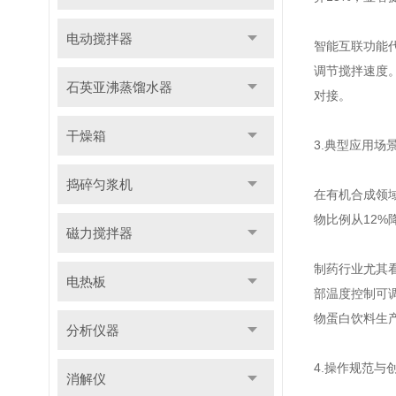
电动搅拌器
智能互联功能代
调节搅拌速度。
石英亚沸蒸馏水器
对接。
干燥箱
3.典型应用场
捣碎匀浆机
在有机合成领域
物比例从12%
磁力搅拌器
制药行业尤其
电热板
部温度控制可调
物蛋白饮料生
分析仪器
4.操作规范与
消解仪