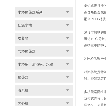
集热式搅拌器
水浴振荡器系列
高导热性金属模
配合PTFE
低温水槽
热传导机制突
培养箱
可达10℃/分
保护三重防护
气浴振荡器
2.技术优势与
水浴锅、油浴锅、水箱
相比传统搅拌加
振荡器
钟。控温稳定
溶浆机
多功能适配性
双模式选择，
离心机
异15%，显著