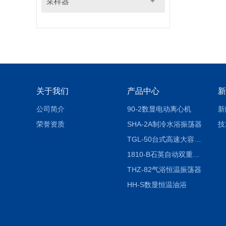
采样器
关于我们
产品中心
新
公司简介
90-2数显电动离心机
新
荣誉资质
SHA-2A制冷水浴振荡器
技
TGL-50台式高速大容量离心机
1810-B石英自动双重纯水蒸馏水器
THZ-82气浴恒温振荡器
HH-S数显恒温油浴