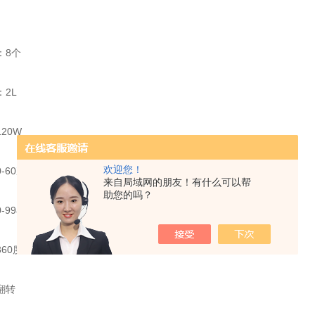
：8个
2L
20W
欢迎您！
60次/min 恒速控制
来自局域网的朋友！有什么可以帮
助您的吗？
-99小时
60度翻转
翻转