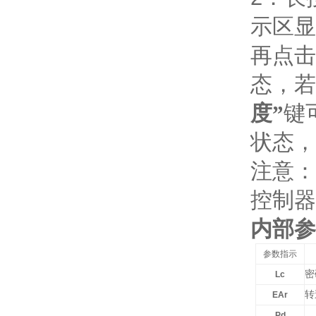
示区显
再点击
态，若
度”
键
状态
注意：
控制器
内部参
参数指示
密
Lc
转
EAr
Pd