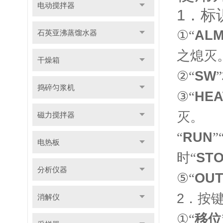
电动搅拌器
1
．标
①
“
ALM
石英亚沸蒸馏水器
之熄灭
干燥箱
②
“
SW
”
捣碎匀浆机
③
“
HEA
灭。
磁力搅拌器
“
RUN
”
电热板
时“
ST
分析仪器
⑤
“
OU
2
．按
消解仪
①“
移位