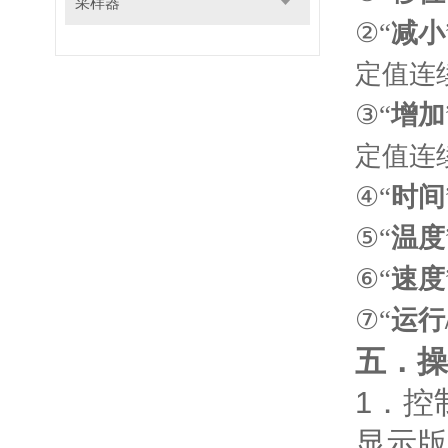
采样器
②“
减小
定值连
③“
增加
定值连
④“
时间
⑤“
温度
⑥“
速度
⑦“
运行
五．
操
1
．控
显示版