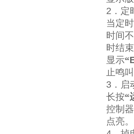
2
．定
当定时
时间不
时结束
显示
“
止鸣叫
3
．启
长按
“
控制器
点亮。
4
．掉