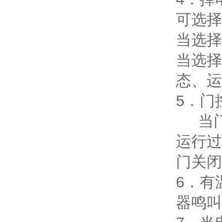
可选择
当选择
当选择
态、运
5
．门
当
运行过
门关闭
6
．有
器鸣叫