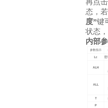
再点击
态，若
度”
键
状态，
内部参
参数指示
密
Lc
ALH
ALL
T
P