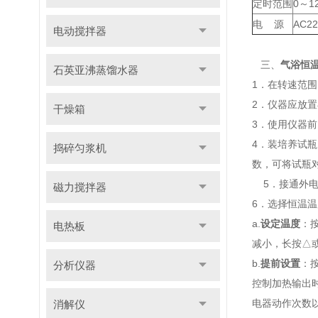
定时范围
0～1
电 源
AC22
电动搅拌器
三、
气浴恒
石英亚沸蒸馏水器
1．在转速范
2．仪器应放
干燥箱
3．使用仪器前
4．装培养试
捣碎匀浆机
数，可将试瓶
5．接通外电
磁力搅拌器
6．选择恒温
a.
设定温度
：
电热板
减小，长按△
b.
提前设置
：
分析仪器
控制加热输出
电器动作次数以
消解仪