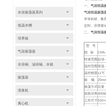
一、
气浴恒温
水浴振荡器系列
气浴恒温振荡
学等科研、教
低温水槽
定时。④弹簧
二、
气浴恒温
培养箱
型 号
气浴振荡器
指 标
CHA-
转速范围
起动～
水浴锅、油浴锅、水箱
温控范围
室温
温控精度
±1℃
振荡器
振 幅
20m
振荡方式
往复
溶浆机
加热功率
400
工作尺寸
520×
离心机