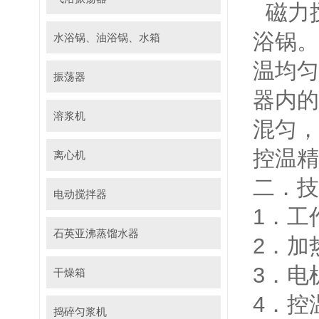
磁力
浴锅。
水浴锅、油浴锅、水箱
温均匀
振荡器
器内的
溶浆机
混匀，
控温精
离心机
二．技
电动搅拌器
1．工作
石英亚沸蒸馏水器
2．加
3．电
干燥箱
4．控
捣碎匀浆机