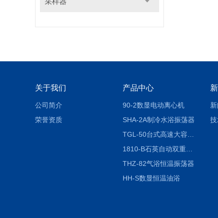
采样器
关于我们
产品中心
新
公司简介
90-2数显电动离心机
新
荣誉资质
SHA-2A制冷水浴振荡器
技
TGL-50台式高速大容量离心机
1810-B石英自动双重纯水蒸馏水器
THZ-82气浴恒温振荡器
HH-S数显恒温油浴