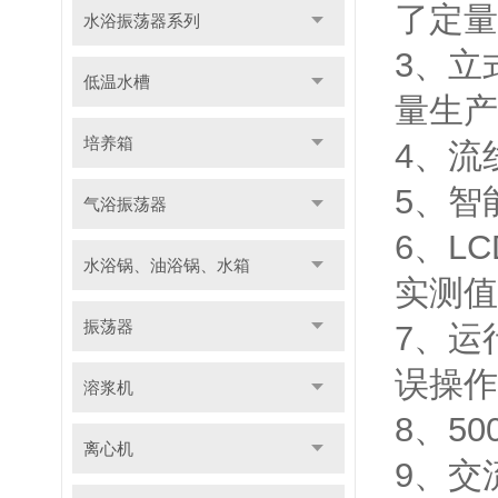
了定量
水浴振荡器系列
3、立
低温水槽
量生产
培养箱
4、流
5、智
气浴振荡器
6、L
水浴锅、油浴锅、水箱
实测值
振荡器
7、运
误操
溶浆机
8、5
离心机
9、交