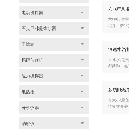
六联电动
电动搅拌器
六联电动搅
程序。数字
石英亚沸蒸馏水器
干燥箱
恒速水浴
恒速水浴振
捣碎匀浆机
型两种，在
磁力搅拌器
多功能溶
电热板
今天小编给
掉摇摆开关
分析仪器
消解仪