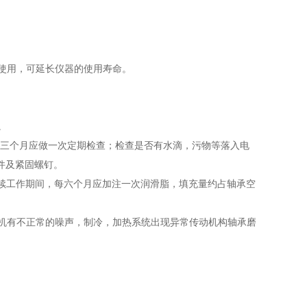
速使用，可延长仪器的使用寿命。
命。
，每三个月应做一次定期检查；检查是否有水滴，污物等落入电
件及紧固螺钉。
连续工作期间，每六个月应加注一次润滑脂，填充量约占轴承空
缩机有不正常的噪声，制冷，加热系统出现异常传动机构轴承磨