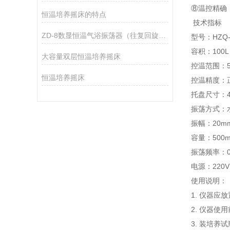
⑧温控精确
恒温培养摇床的特点
技术指标
ZD-8数显恒温气浴振荡器（往复回旋双功能测速）
型号：HZQ-
容积：100L
大容量双层恒温培养摇床
控温范围：5
恒温培养摇床
控温精度：正
托盘尺寸：44
振荡方式：
振幅：20m
容量：500m
振荡频率：0～
电源：220V
使用说明：
1. 仪器
2. 仪器
3. 装培