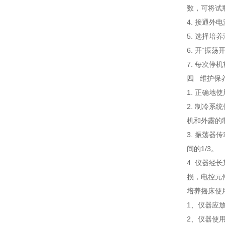
数，可将试
4. 接通外
5. 选择
6. 开“
7. 每次
四 维护保
1. 正确
2. 制冷
机和外露的
3. 振荡
间的1/3。
4. 仪器
损，电控元
培养摇床使
1、仪器应
2、仪器使