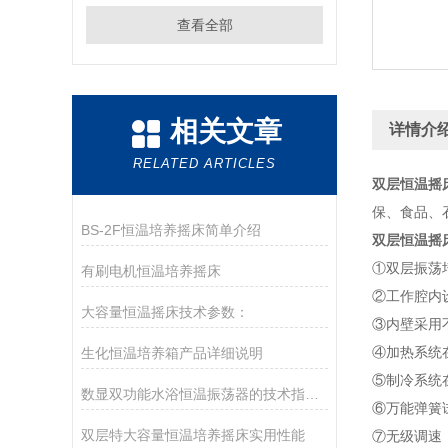
查看全部
相关文章
详情介
RELATED ARTICLES
双层恒温摇
保、食品、
BS-2F恒温培养摇床简单介绍
双层恒温摇
①双层振荡
有刷电机恒温培养摇床
②工作腔内
大容量恒温摇床技术参数：
③内壁采用
④加热系统
生化恒温培养箱产品详细说明
⑤制冷系统
数显双功能水浴恒温振荡器的技术指标：
⑥万能弹簧
双层特大容量恒温培养摇床实用性能
⑦无级调速