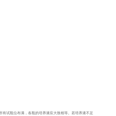
将所有试瓶位布满，各瓶的培养液应大致相等。若培养液不足