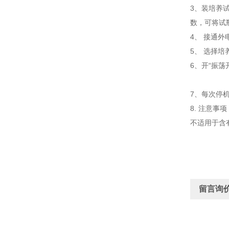
3、装培养
数，可将试
4、 接通
5、 选择
6、开“振
7、每次停
8. 注意事项
不适用于含
留言询