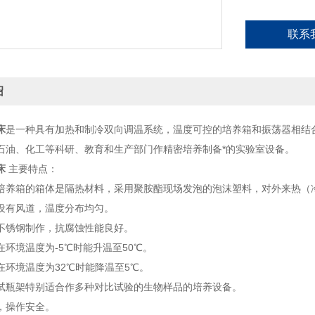
联系
绍
床
是一种具有加热和制冷双向调温系统，温度可控的培养箱和振荡器相结
石油、化工等科研、教育和生产部门作精密培养制备*的实验室设备。
床
主要特点：
培养箱的箱体是隔热材料，采用聚胺酯现场发泡的泡沫塑料，对外来热（
设有风道，温度分布均匀。
不锈钢制作，抗腐蚀性能良好。
在环境温度为-5℃时能升温至50℃。
在环境温度为32℃时能降温至5℃。
试瓶架特别适合作多种对比试验的生物样品的培养设备。
，操作安全。