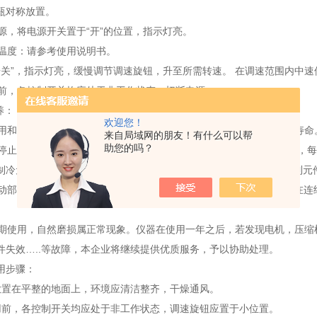
瓶对称放置。
电源，将电源开关置于“开”的位置，指示灯亮。
培养温度：请参考使用说明书。
振荡开关”，指示灯亮，缓慢调节调速旋钮，升至所需转速。 在调速范围内中
停机前，各控制开关均应处于非工作状态，切断电源。
养：
欢迎您！
地使用和注意仪器的保养，使其处于良好的工作状态，可延长仪器的使用寿
来自局域网的朋友！有什么可以帮
助您的吗？
系统停止工作后，用软布擦净工作腔和玻璃观察窗。 仪器在连续工作期间
制冷元件上；清理压缩机，冷凝器上的灰尘和污物；检查保险丝，控制元
器传动部分的轴承在出厂前已填充了适量的润滑脂（1号钙-钠基），仪器在
经长期使用，自然磨损属正常现象。仪器在使用一年之后，若发现电机，压
件失效…..等故障，本企业将继续提供优质服务，予以协助处理。
用步骤：
放置在平整的地面上，环境应清洁整齐，干燥通风。
用前，各控制开关均应处于非工作状态，调速旋钮应置于小位置。