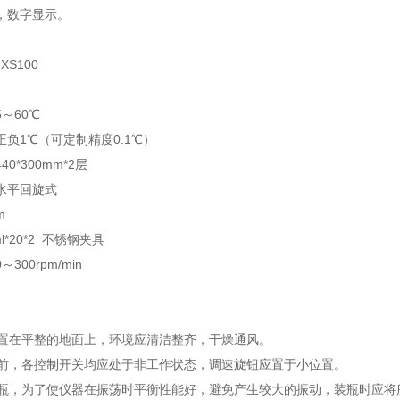
，数字显示。
XS100
～60℃
负1℃（可定制精度0.1℃）
0*300mm*2层
水平回旋式
m
l*20*2 不锈钢夹具
300rpm/min
应放置在平整的地面上，环境应清洁整齐，干燥通风。
使用前，各控制开关均应处于非工作状态，调速旋钮应置于小位置。
养试瓶，为了使仪器在振荡时平衡性能好，避免产生较大的振动，装瓶时应