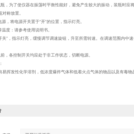
试瓶，为了使仪器在振荡时平衡性能好，避免产生较大的振动，装瓶时应
瓶对称放置。
外电源，将电源开关置于“开”的位置，指示灯亮。
培养温度：请参考使用说明书。
荡开关”，指示灯亮，缓慢调节调速旋钮，升至所需转速。在调速范围内中
机前，各控制开关均应处于非工作状态，切断电源。
：
有易挥发性化学溶剂，低浓度爆炸气体和低着火点气体的物品以及有毒物
价