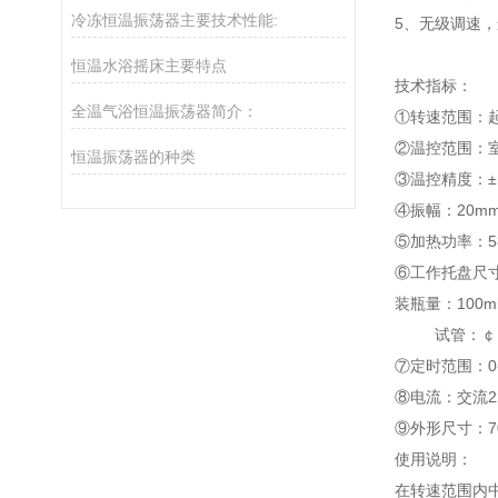
冷冻恒温振荡器主要技术性能:
5、无级调速
恒温水浴摇床主要特点
技术指标：
全温气浴恒温振荡器简介：
①转速范围：起动
②温控范围：室
恒温振荡器的种类
③温控精度：±
④振幅：20m
⑤加热功率：5
⑥工作托盘尺寸：
装瓶量：100ml
试管：￠16
⑦定时范围：0-
⑧电流：交流22
⑨外形尺寸：700
使用说明：
在转速范围内