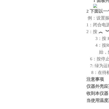
1 面板
2 下面以
例：设置振
1：闭合电
2：按
︽ 
3：按
4：按
始，
6：按停止
7: 绿为
8：在待机
注意事项
仪器外壳应
收到本仪器
当使用温度