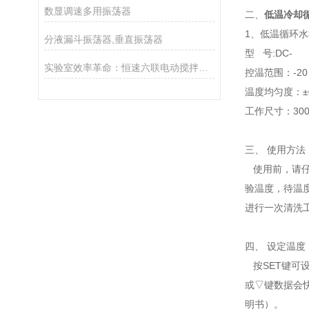
数显调速多用振荡器
二、
低温冷却
1、低温循环
分液漏斗振荡器,垂直振荡器
型 号:DC
实验室效率革命：恒速六联电动搅拌器开启科研新纪元
控温范围：-2
温度均匀度：±
工作尺寸：300
三、 使用方法
使用前，请仔
验温度，待温
进行一次清洗
四、 设定温度
按SET键可
或▽键数据会
明书）。