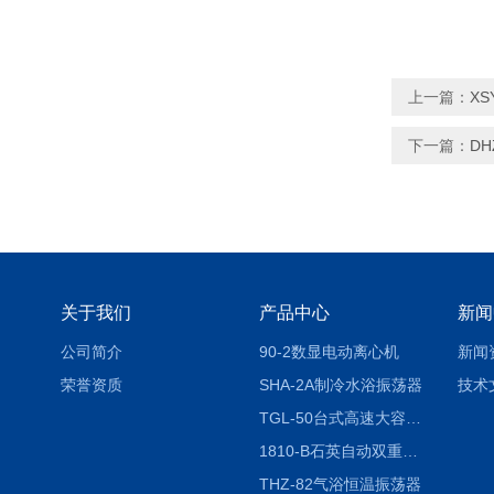
上一篇：
XS
下一篇：
D
关于我们
产品中心
新闻
公司简介
90-2数显电动离心机
新闻
荣誉资质
SHA-2A制冷水浴振荡器
技术
TGL-50台式高速大容量离心机
1810-B石英自动双重纯水蒸馏水器
THZ-82气浴恒温振荡器