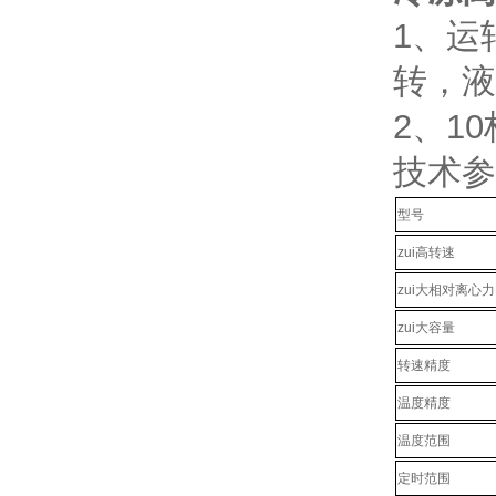
1、运
转，液
2、1
技术参
型号
zui高转速
zui大相对离心力
zui大容量
转速精度
温度精度
温度范围
定时范围