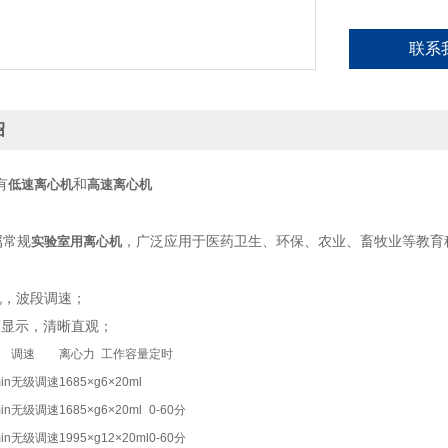
联系
绍
有
和
低速离心机
高速离心机
属常规
，广泛应用于医药卫生、环保、农业、畜牧业等教育
实验室用离心机
机，波段调速；
度显示，清晰直观；
调速
离心力
工作容量
定时
in
无级调速
1685×g
6×20ml
in
无级调速
1685×g
6×20ml
0-60分
in
无级调速
1995×g
12×20ml
0-60分