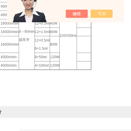
4000r/min
12×20ml
40W
4000r/min
12×20ml
40W
速度显示
16000r/min
12×0.5ml
40W
0～60min
16000r/min
12×1.5ml
80W
220V50Hz
或常开
12×0.5ml
16000r/min
80W
6×1.5ml
4000r/min
8×50ml
120W
4000r/min
4×100ml
120W
价