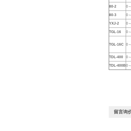
80-2
0～
80-3
0～
YXJ-2
0～
TGL-16
0～
TGL-16C
0～
TDL-400
0～
TDL-400B
0～
留言询