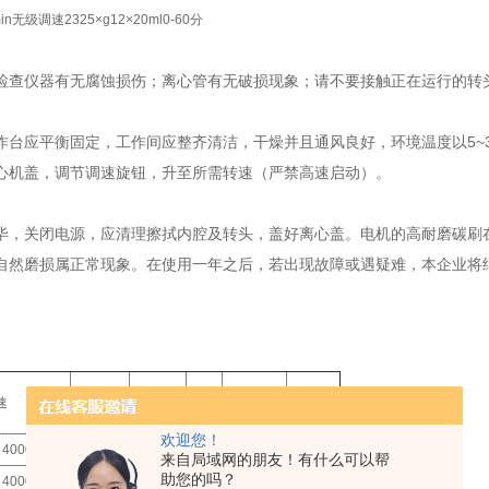
in
无级调速
2325×g
12×20ml
0-60分
检查仪器有无腐蚀损伤；离心管有无破损现象；请不要接触正在运行的转
作台应平衡固定，工作间应整齐清洁，干燥并且通风良好，环境温度以5~
心机盖，调节调速旋钮，升至所需转速（严禁高速启动）。
毕，关闭电源，应清理擦拭内腔及转头，盖好离心盖。电机的高耐磨碳刷在
自然磨损属正常现象。在使用一年之后，若出现故障或遇疑难，本企业将
速
定时范围
容量
功率
电源
备注
欢迎您！
4000r/min
6×20ml
25W
来自局域网的朋友！有什么可以帮
助您的吗？
4000r/min
6×20ml
25W