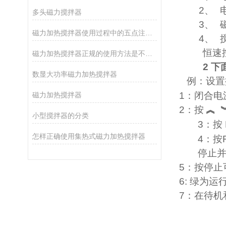
2、
多头磁力搅拌器
3、
磁力加热搅拌器使用过程中的五点注意事项
4、
恒速
磁力加热搅拌器正规的使用方法是不可忽略的
2
下
数显大功率磁力加热搅拌器
例：设置
1
：闭合电
磁力加热搅拌器
2
：按
︽
小型搅拌器的分类
3
：按
怎样正确使用集热式磁力加热搅拌器
4
：按
停止
5
：按停止
6:
绿为运
7
：在待机