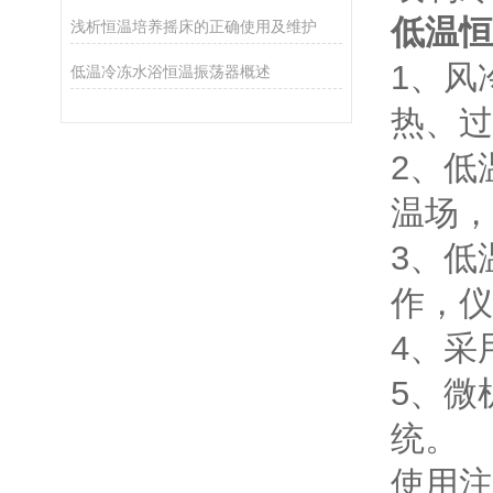
低温恒
浅析恒温培养摇床的正确使用及维护
1、风
低温冷冻水浴恒温振荡器概述
热、过
2、低
温场，
3、低
作，仪
4、采
5、微
统。
使用注