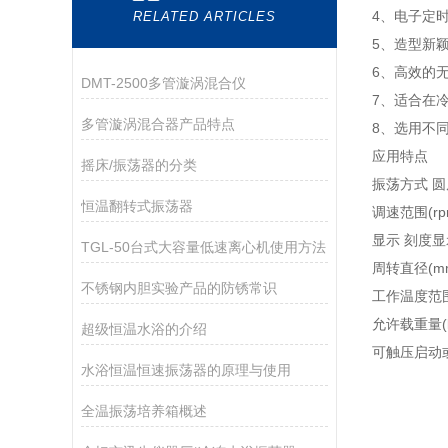
4、电子定
RELATED ARTICLES
5、造型新
6、高效的
DMT-2500多管漩涡混合仪
7、适合在
多管漩涡混合器产品特点
8、选用不
应用特点
摇床/振荡器的分类
振荡方式 圆
恒温翻转式振荡器
调速范围(rp
显示 刻度显
TGL-50台式大容量低速离心机使用方法
周转直径(mm)
不锈钢内胆实验产品的防锈常识
工作温度范围(
允许载重量(k
超级恒温水浴的介绍
可触压启动
水浴恒温恒速振荡器的原理与使用
全温振荡培养箱概述