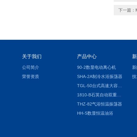
下一篇：
关于我们
产品中心
新
公司简介
90-2数显电动离心机
新
荣誉资质
SHA-2A制冷水浴振荡器
技
TGL-50台式高速大容量离心机
1810-B石英自动双重纯水蒸馏水器
THZ-82气浴恒温振荡器
HH-S数显恒温油浴