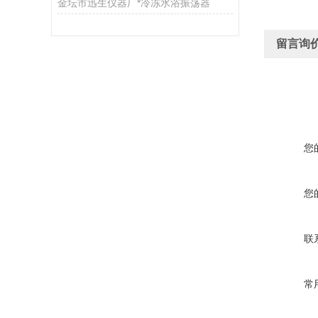
金坛市迅生仪器厂*冷冻水浴振荡器
留言询
您
您
联
常