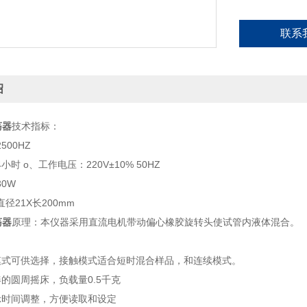
联系
绍
荡器
技术指标：
500HZ
时 o、工作电压：220V±10% 50HZ
0W
径21X长200mm
荡器
原理：本仪器采用直流电机带动偏心橡胶旋转头使试管内液体混合。
模式可供选择，接触模式适合短时混合样品，和连续模式。
的圆周摇床，负载量0.5千克
显示时间调整，方便读取和设定