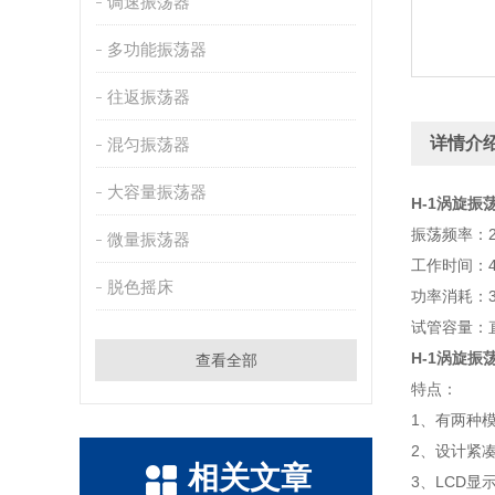
调速振荡器
多功能振荡器
往返振荡器
详情介
混匀振荡器
大容量振荡器
H-1
涡旋振
振荡频率：2
微量振荡器
工作时间：4小
脱色摇床
功率消耗：3
试管容量：直
H-1
涡旋振
查看全部
特点：
1、有两种
2、设计紧凑
相关文章
3、LCD