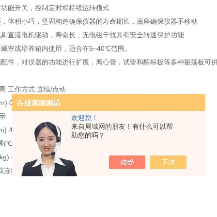
时功能开关，控制定时和持续运转模式
颖，体积小巧，坚固构造确保仪器的寿命期长，底座确保仪器不移动
无刷直流电机驱动，寿命长，无电磁干扰具有安全转速保护功能
冷藏室或培养箱内使用，适合在5~40℃范围。
同配件，对仪器的功能进行扩展，离心管，试管和酶标板等多种振荡板可
周 工作方式 连续/点动
m) 0~3000 速度调节 旋钮调节
示
欢迎您！
来自局域网的朋友！有什么可以帮
 4.5 振荡速度(rpm) 0~3000 马达输出功率(W) 8
助您的吗？
℃) 10~40
g) 0.5 内高10厘米 特点
或连续启动 。