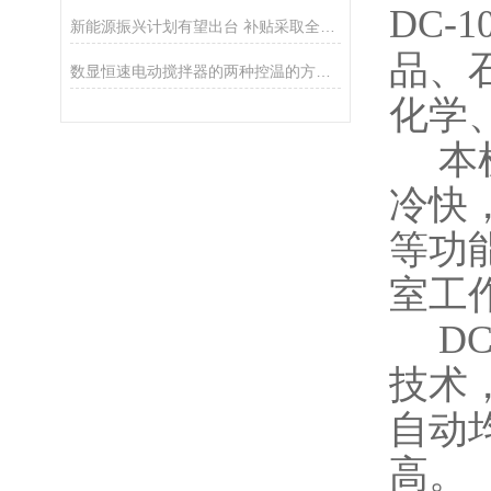
DC-1
新能源振兴计划有望出台 补贴采取全民支付方式
品、
数显恒速电动搅拌器的两种控温的方式你都会吗？
化学
本
冷快
等功
室工
DC-
技术
自动
高。