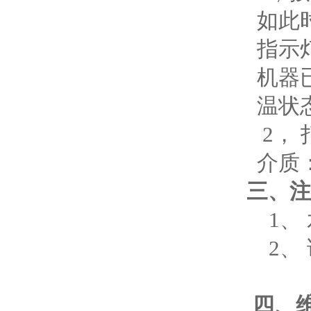
如此
指示
机器
温状
2，
介质
三、注
1、
2、
四、