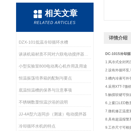
相关文章
RELATED ARTICLES
详情介绍
DZX-101低温冷却循环水槽
谈谈机箱材质不同对六联电动搅拌器有哪些影响？
DC-1015
冷却循
1.风冷式全封闭
小型实验室800电动离心机作用及用途
2.设有外循环泵
恒温振荡培养箱的配制与要点
3.槽内冷液可外
4.采用XTT-7
底温恒温槽的保养与注意事项
5.触摸软键可快
不锈钢数显恒温沙浴的说明
6.上窗口LED
7.微机修正温度
JJ-4A型六连同步（测速）电动搅拌器
8.具有超温报警
冷却循环水机的特点
9.工作尺寸可