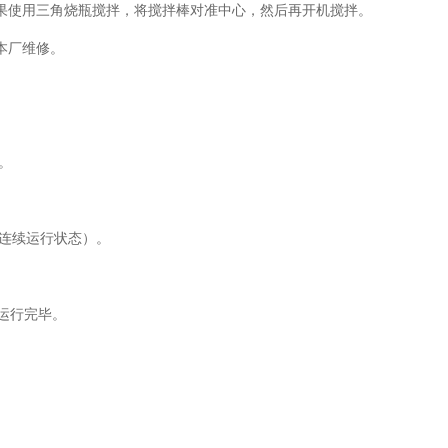
果使用三角烧瓶搅拌，将搅拌棒对准中心，然后再开机搅拌。
本厂维修。
。
开连续运行状态）。
时运行完毕。