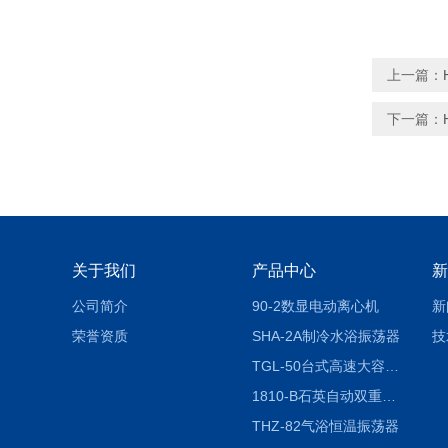
上一篇：
下一篇：
关于我们
产品中心
新
公司简介
90-2数显电动离心机
新
荣誉资质
SHA-2A制冷水浴振荡器
技
TGL-50台式高速大容量离心机
1810-B石英自动双重纯水蒸馏水器
THZ-82气浴恒温振荡器