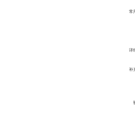
常
详
补