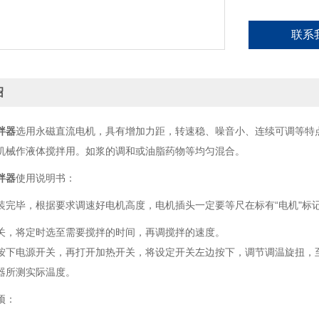
联系
绍
拌器
选用永磁直流电机，具有增加力距，转速稳、噪音小、连续可调等特
机械作液体搅拌用。如浆的调和或油脂药物等均匀混合。
拌器
使用说明书：
装完毕，根据要求调速好电机高度，电机插头一定要等尺在标有“电机"标
关，将定时选至需要搅拌的时间，再调搅拌的速度。
按下电源开关，再打开加热开关，将设定开关左边按下，调节调温旋扭，
器所测实际温度。
项：