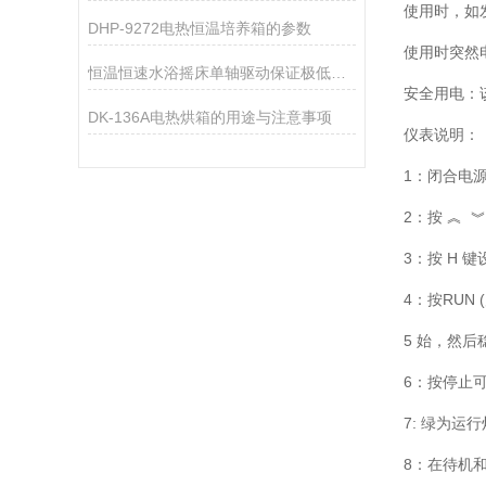
使用时，如
DHP-9272电热恒温培养箱的参数
使用时突然
恒温恒速水浴摇床单轴驱动保证极低的能耗和噪音
安全用电：
DK-136A电热烘箱的用途与注意事项
仪表说明：
1：闭合电
2：按 ︽ 
3：按 H 
4：按RUN
5 始，然
6：按停止
7: 绿为
8：在待机