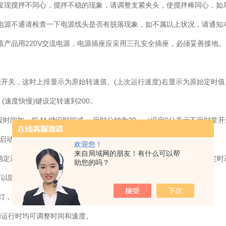
发现搅拌不同心，搅拌不稳的现象，请调整支紧夹头，使搅拌棒同心，如
电源不通请检查一下电源线头是否有脱落现象，如不属以上状况，请通知
该产品用220V交流电源，电源插座应采用三孔安全插座，必须妥善接地。
源开关，这时上排显示为原始转速值。(上次运行速度)右显示为原始定时值
︾ (速度快慢)键设定转速到200。
键设时间加。按 M 键设时间减 ，定时分钟为30。（设定0分表示不定时常
 (启动) 键启动，机器即可缓缓启动直到200转／分钟，同时定时开。
欢迎您！
来自局域网的朋友！有什么可以帮
后稳定运行30分后停止并报警10秒提示。（定时采用倒计时方式）表示定
助您的吗？
可以随时停止运行（此时定时也结束）。
运行灯，红为停止灯。相应指示灯亮表示控制器为相应状态。
和运行时均可调整时间和速度。