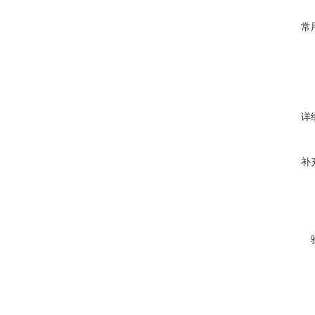
常
详
补