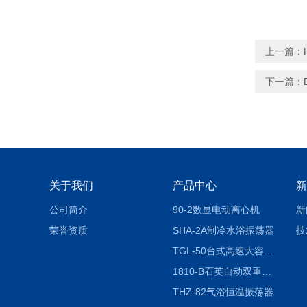
上一篇：
下一篇：
关于我们
产品中心
新
公司简介
90-2数显电动离心机
新
荣誉资质
SHA-2A制冷水浴振荡器
技
TGL-50台式高速大容量离心机
1810-B石英自动双重纯水蒸馏水器
THZ-82气浴恒温振荡器