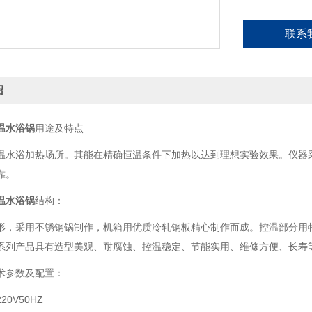
联系
绍
温水浴锅
用途及特点
温水浴加热场所。其能在精确恒温条件下加热以达到理想实验效果。仪器
靠。
温水浴锅
结构：
形，采用不锈钢锅制作，机箱用优质冷轧钢板精心制作而成。控温部分用
系列产品具有造型美观、耐腐蚀、控温稳定、节能实用、维修方便、长寿
术参数及配置：
0V50HZ