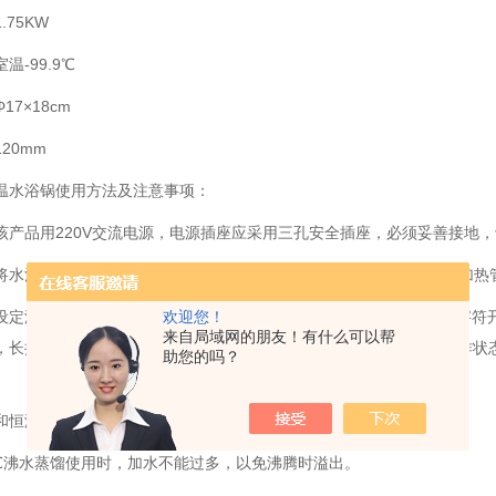
.75KW
温-99.9℃
7×18cm
20mm
温水浴锅使用方法及注意事项：
该产品用220V交流电源，电源插座应采用三孔安全插座，必须妥善接地
将水注入锅内至隔板以上，使用过程中加热管绝不能露出水面，否则加热
欢迎您！
设定温度：按SET键可设定或查看温度设定点。按一下SET键数码管字符
来自局域网的朋友！有什么可以帮
，长按△键或▽键数据会快速变动，再一次按SET键仪表回到正常工作状
助您的吗？
和恒温二只指示灯表示工作状态，温度表头示值为锅内实际温度。
0℃沸水蒸馏使用时，加水不能过多，以免沸腾时溢出。