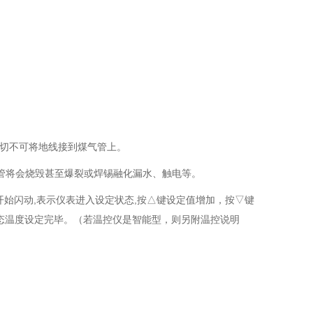
，切不可将地线接到煤气管上。
管将会烧毁甚至爆裂或焊锡融化漏水、触电等。
开始闪动,表示仪表进入设定状态,按△键设定值增加，按▽键
态温度设定完毕。（若温控仪是智能型，则另附温控说明