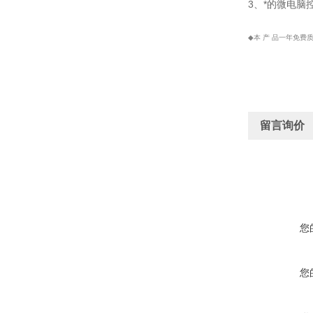
3、*的微电脑
◆
本 产 品一年免
留言询价
您
您