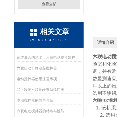
查看全部
相关文章
RELATED ARTICLES
详情介绍
六联电动搅
多维混合的艺术：六联电动搅拌器在实验室中的高效应用与展望
验室和化验
六联自动升降混凝搅拌器
调，并有常
数显测速应
电动搅拌器使用注意事项
种以上的物
JJ-4数显六联异步电动搅拌器
选用不锈钢
电动搅拌器的简单介绍
六联电动搅
1.
该机采
六联电动搅拌器的特点与性能
2.
选用