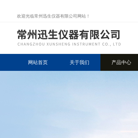
欢迎光临常州迅生仪器有限公司网站！
网站首页
关于我们
产品中心