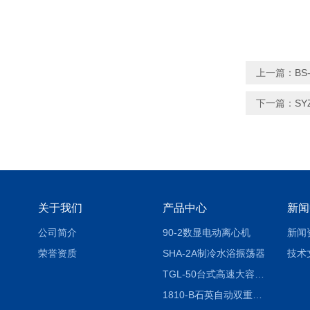
上一篇：
BS
下一篇：
S
关于我们
产品中心
新闻
公司简介
90-2数显电动离心机
新闻
荣誉资质
SHA-2A制冷水浴振荡器
技术
TGL-50台式高速大容量离心机
1810-B石英自动双重纯水蒸馏水器