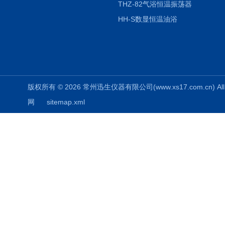
THZ-82气浴恒温振荡器
HH-S数显恒温油浴
版权所有 © 2026 常州迅生仪器有限公司(www.xs17.com.cn) All 
网
sitemap.xml